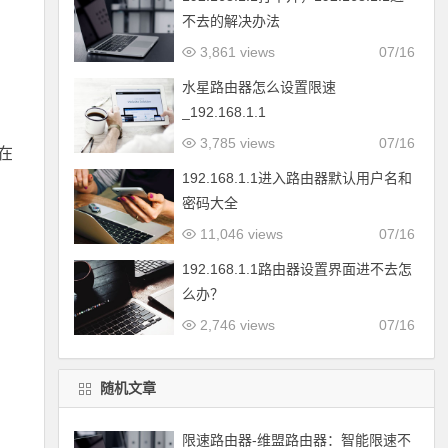
不去的解决办法
3,861 views
07/16
水星路由器怎么设置限速
_192.168.1.1
3,785 views
07/16
在
192.168.1.1进入路由器默认用户名和
密码大全
11,046 views
07/16
192.168.1.1路由器设置界面进不去怎
么办？
2,746 views
07/16
随机文章
限速路由器-维盟路由器：智能限速不