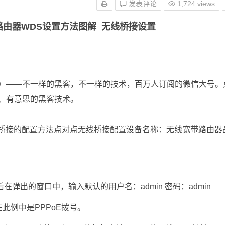
发表评论
1,724 views
nk无线路由器WDS设置方法图解_无线桥接设置
jishu）——不一样的黑客，不一样的技术，百万人订阅的微信大号。
值、有意思的黑客技术。
对多点无线桥接的配置方法点对点无线桥接配置设备名称：无线宽带路由器
，然后在弹出的窗口中，输入默认的用户名：admin 密码：admin
在此例中是PPPoE拨号。