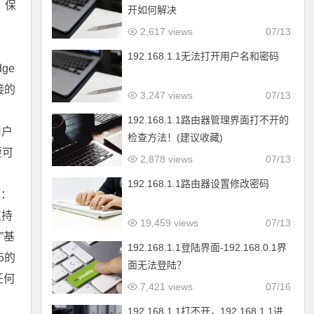
，保
开如何解决
：
2,617 views
07/13
192.168.1.1无法打开用户名和密码
ge
接的
3,247 views
07/13
192.168.1.1路由器管理界面打不开的
用户
检查方法！(建议收藏)
要可
2,878 views
07/13
192.168.1.1路由器设置修改密码
称：
支持
19,459 views
07/13
”基
192.168.1.1登陆界面-192.168.0.1界
5的
面无法登陆？
任何
7,421 views
07/16
192.168.1.1打不开，192.168.1.1进