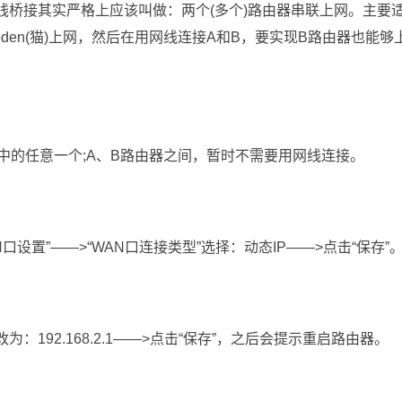
有线桥接其实严格上应该叫做：两个(多个)路由器串联上网。主要
Moden(猫)上网，然后在用网线连接A和B，要实现B路由器也能够
3、4)中的任意一个;A、B路由器之间，暂时不需要用网线连接。
口设置”——>“WAN口连接类型”选择：动态IP——>点击“保存”
改为：192.168.2.1——>点击“保存”，之后会提示重启路由器。