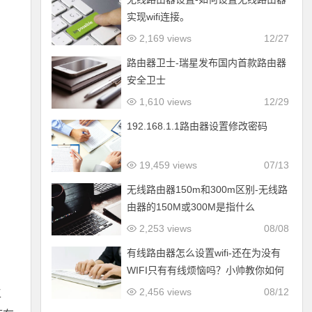
实现wifi连接。
2,169 views
12/27
路由器卫士-瑞星发布国内首款路由器
安全卫士
1,610 views
12/29
192.168.1.1路由器设置修改密码
19,459 views
07/13
无线路由器150m和300m区别-无线路
由器的150M或300M是指什么
2,253 views
08/08
有线路由器怎么设置wifi-还在为没有
WIFI只有有线烦恼吗？小帅教你如何
把笔记本变成无线路由器
2,456 views
08/12
工