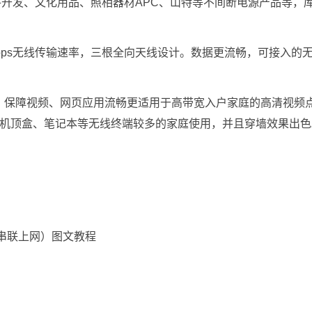
开发、文化用品、照相器材APC、山特等不间断电源产品等，
，450Mbps无线传输速率，三根全向天线设计。数据更流畅，可接入的
S带宽分配，保障视频、网页应用流畅更适用于高带宽入户家庭的高清视频
、机顶盒、笔记本等无线终端较多的家庭使用，并且穿墙效果出色
器串联上网）图文教程