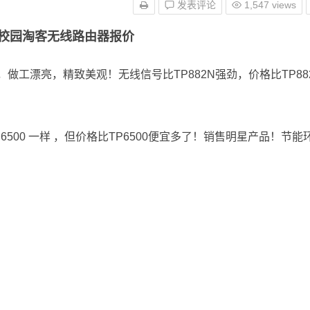
发表评论
1,547 views
-校园淘客无线路由器报价
铁壳，做工漂亮，精致美观！无线信号比TP882N强劲，价格比TP88
TP6500 一样 ，但价格比TP6500便宜多了！销售明星产品！节能