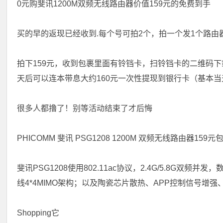
0元购斐讯1200M双频无线路由器价值159元的免费到手
买的早的返现已经收到.每个号可拍2个，拍一个发1个路由器
拍下159元，收到包裹里面有铃铛卡，扫铃铛卡的二维码下载
天后可以连本带息大约160元一次性提现到银行卡（基本当
很多人都撸了！别等活动结束了才后悔
PHICOMM 斐讯 PSG1208 1200M 双频无线路由器159元
斐讯PSG1208使用802.11ac协议，2.4G/5.8G双频并
线4*4MIMO架构；以及陶瓷芯片散热、APP控制信号增强
Shopping它