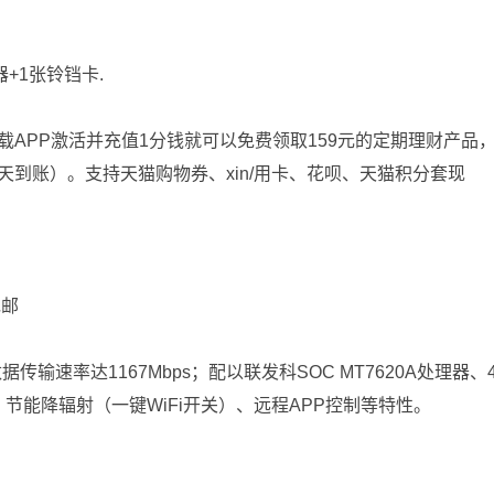
+1张铃铛卡.
APP激活并充值1分钱就可以免费领取159元的定期理财产品，
天到账）。支持天猫购物券、xin/用卡、花呗、天猫积分套现
包邮
发，数据传输速率达1167Mbps；配以联发科SOC MT7620A处理器、
、节能降辐射（一键WiFi开关）、远程APP控制等特性。