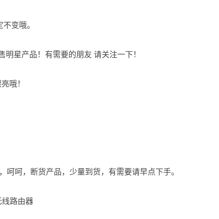
恒定不变哦。
，销售明星产品！有需要的朋友 请关注一下！
漂亮哦！
十分好，呵呵，断货产品，少量到货，有需要请早点下手。
频无线路由器