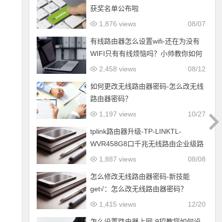
获奖名单公布啦
1,876 views
08/07
有线路由器怎么设置wifi-还在为没有
WIFI只有有线烦恼吗？小帅教你如何
把笔记本变成无线路由器
2,458 views
08/12
如何更改无线路由器密码-怎么改无线
路由器密码？
1,197 views
10/27
tplink路由器升级-TP-LINKTL-
WVR458G8口千兆无线路由企业级路
由器双wan口路由器訂购电話：
1,887 views
08/08
18908545399
怎么修改无线路由器密码-新技能
get√：怎么改无线路由器密码？
1,415 views
12/20
怎么设置路由器上网-9招教您如何设