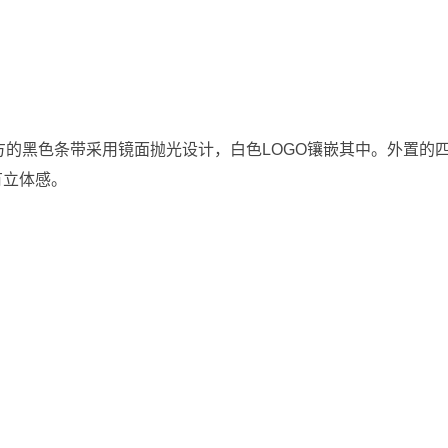
方的黑色条带采用镜面抛光设计，白色LOGO镶嵌其中。外置的
有立体感。