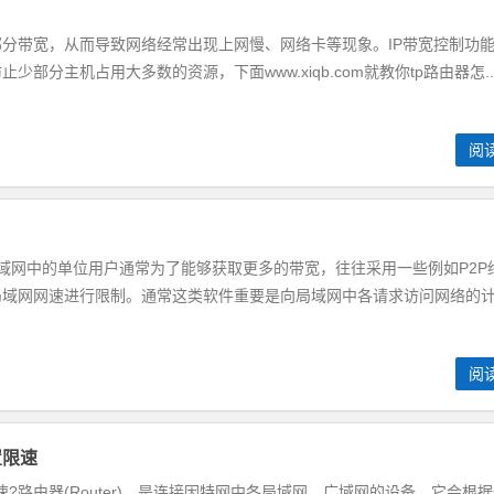
分带宽，从而导致网络经常出现上网慢、网络卡等现象。IP带宽控制功
部分主机占用大多数的资源，下面www.xiqb.com就教你tp路由器怎..
阅
域网中的单位用户通常为了能够获取更多的带宽，往往采用一些例如P2P
局域网网速进行限制。通常这类软件重要是向局域网中各请求访问网络的
阅
设置限速
设置限速?路由器(Router)，是连接因特网中各局域网、广域网的设备，它会根