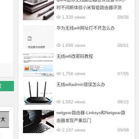
时不间断体验小米智能路由器评测
1,320 views
09/26
华为无线wifi网址打不开怎么办
1,699 views
08/01
无线wifi改密码教程
1,756 views
07/05
无线wifiadmin错误怎么办
置
1,582 views
08/15
netgear路由器-Linksys和Netgear路
由器发现严重后门
2,197 views
09/08