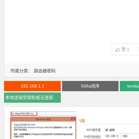
赞
1
所属分类：
路由器密码
192.168.1.1
568a线序
ten
本地连接受限制或无连接怎么办