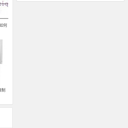
速如何
限制