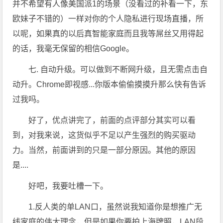
并不希望有人像美国派1的场景（没看过的补看一下，东
欧妹子不错的）一样对你的个人隐私进行现场直播，所
以呢，如果真的以后真智能家庭而且我等屌丝又用得起
的话，我毫无保留的相信Google。
七. 自动升级。可以做到不断网升级，且无需点击自
动升。Chrome即视感...你版本偷偷摸摸升那么快有告诉
过我吗。
好了，优点讲完了，前面的点评部分其实可以看
到，对我来说，这货似乎不足以产生强烈的购买驱动
力。当然，前面讲到的只是一部分原因。其他的原因
是....
好吧，我要吐槽一下。
1.反人类的单LAN口，虽然说我知道你是想推广无
线家庭的伟大理念，但是如果你要拍上海牌照，LAN段