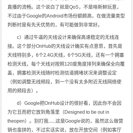
直播的流畅。这个说白了就是QoS，不是啥新鲜玩意，
不过由于Google的Android市场份额颇高，在做流量类型
判断时是有先天优势的，有可能做到非常好。
c）通过牛逼的天线设计来确保高速稳定的无线连
接。这个部分OnHub的天线设计确实有点意思，首先是
天线特别多，6个2.4G天线，6个5G天线，还有一个拥塞
检测天线，每个天线对按照120度角度排列来确保全向覆
盖，拥塞检测天线随时检测信道拥堵状况来调整设定
（例如调整无线频段，到一个没有太多附近无线网络使
用的频段去）。
d）Google把OnHub设计的很好看，因此你不会因
为它丑而把它放到角落里（Designed to be out in
theopen）。别打我......这是Google说的，虽然这么做营
销也蛮拼的，不过实话实说，放在开放空间（例如客厅