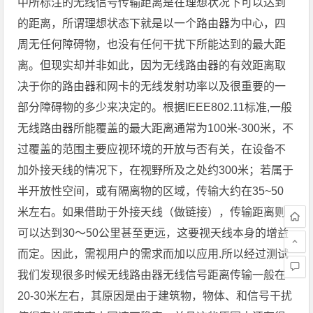
中所标注的无线信号传输距离是在理想状况下可以达到
的距离，所谓理想状态下就是以一个路由器为中心，四
周无任何障碍物，也没有任何干扰下所能达到的最大距
离。但现实却并非如此，因为无线路由器的有效距离取
决于你的路由器和网卡的无线发射功率以及很重要的一
部分障碍物的多少来决定的。根据IEEE802.11标准,一般
无线路由器所能覆盖的最大距离通常为100米-300米，不
过覆盖的范围主要应视环境的开放与否有关，在设备不
加外接天线的情况下，在视野所及之处约300米；若属于
半开放性空间，或有隔离物的区域，传输大约在35~50
米左右。如果借助于外接天线（做链接），传输距离则
可以达到30～50公里甚至更远，这要视天线本身的增益
而定。因此，需视用户的需求而加以应用.所以经过测试
我们发现很多时候无线路由器无线信号距离传输一般在
20-30米左右，其原因是由于建筑物，物体、和信号干扰