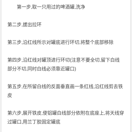
第一步,取一只用过的啤酒罐,洗净
第二步,拔出拉环
第三步,沿红线所示对罐底进行环切,将整个底部移除
第四步,沿红线对罐顶进行环切(注意不要全切,留下白线
部分不切,同时白线必须靠近罐口)
第五步,在所留白线的反面垂直画一条红线,沿红线剪去铁
皮
第六步,展开铁皮,使铝罐白线部分依附在底座上,将天线穿
过罐口,用兰丁胶固定罐底