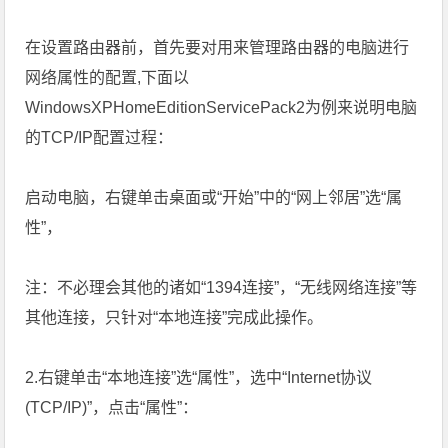
在设置路由器前，首先要对用来管理路由器的电脑进行
网络属性的配置,下面以
WindowsXPHomeEditionServicePack2为例来说明电脑
的TCP/IP配置过程：
启动电脑，右键单击桌面或“开始”中的“网上邻居”选“属
性”，
注：不必理会其他的诸如“1394连接”，“无线网络连接”等
其他连接，只针对“本地连接”完成此操作。
2.右键单击“本地连接”选“属性”，选中“Internet协议
(TCP/IP)”，点击“属性”：