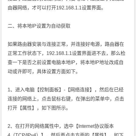
由器网络，才可以打开192.168.1.1设置界面。
二、将本地IP设置为自动获取
如果路由器安装与连接正常，并连接好电源，路由器在
正常工作状态下，192.168.1.1设置界面进不去，那么检
查一下是否之前设置电脑本地IP，将本地IP地址改成自
动或许即可，具体设置方面如下。
1、进入电脑【控制面板】-【网络连接】，然后在已经
连接的网络上，点击鼠标右键，在弹出的菜单中，点击
打开【属性】，如下图所示。
2、在打开的网络属性中，选中【Internet协议版本
4（TCP/IPv4）】，然后再点击方面的【属性】，如下