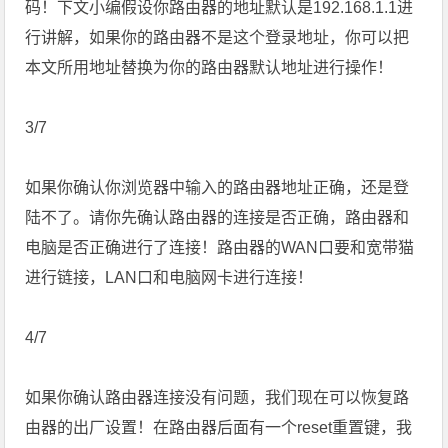
码！下文小编假设你路由器的地址默认是192.168.1.1进
行讲解，如果你的路由器不是这个登录地址，你可以把
本文所用地址替换为你的路由器默认地址进行操作！
3/7
如果你确认你浏览器中输入的路由器地址正确，还是登
陆不了。请你先确认路由器的连接是否正确，路由器和
电脑是否正确进行了连接！路由器的WAN口要和宽带猫
进行链接，LAN口和电脑网卡进行连接！
4/7
如果你确认路由器连接没有问题，我们现在可以恢复路
由器的出厂设置！在路由器后面有一个reset重置键，我