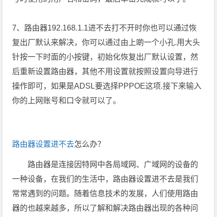
7、路由器192.168.1.1进不去打不开时你也可以通过恢
复出厂默认来解决，你可以通过由上啲一个小孔.用大头
针按一下时面的小按键，初始化恢复出厂默认设置，然
后重新设置路由器，其他不用设置就按照设置向导进行
操作即可，如果是ADSL要选择PPPOE这项.接下来输入
你的上网账号和口令就可以了。
路由器设置进不去
怎么办？
路由器是连接因特网中各局域网、广域网的设备的
一种设备，在我们的生活中，路由器设置进不去是我们
常常遇到的问题。随着信息技术的发展，人们使用路由
器的也越来越多，所以了解和解决路由器出现的各种问