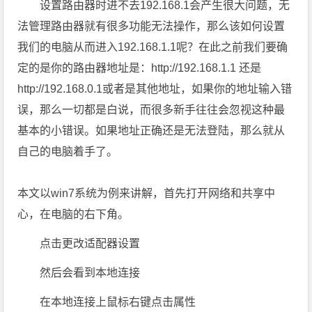
设置路由器时进不去192.168.1会产生很大问题，无
法管理路由器就有很多功能无法操作，那么该如何设置
我们的电脑从而进入192.168.1.1呢？在此之前我们要确
定的是你的路由器地址是：http://192.168.1.1 还是
http://192.168.0.1或者是其他地址，如果你的地址输入错
误，那么一切都是白说，而很多新手往往会忽视这种最
基本的小错误。如果地址正确还是无法登陆，那么就从
自己的电脑着手了。
本文以win7系统为例来讲解，首先打开网络和共享中
心，在电脑的右下角。
点击更改适配器设置
然后会看到本地连接
在本地连接上鼠标右键点击属性