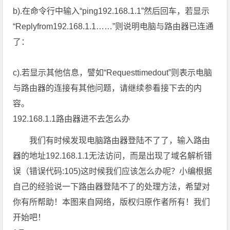
b).在命令行中输入“ping192.168.1.1”然后回车，若显示
“Replyfrom192.168.1.1……”则说明电脑与路由器已连通
了：
c).若显示其他信息，譬如“Requesttimedout”则表示电脑
与路由器的连接有其他问题，请继续参看接下去的内
容。
192.168.1.1路由器进不去怎么办
我们有时候发现电脑路由器登陆不了了，输入路由
器的地址192.168.1.1无法访问，而是出现了域名解析错
误（错误代码:105)这时候我们应该怎么办呢？小编根据
自己的经验说一下路由器登陆不了的处理方法，希望对
你有所帮助！本图来自网络，版权归原作者所有！我们
开始吧！