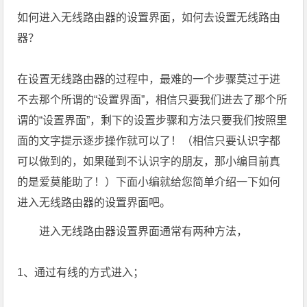
如何进入无线路由器的设置界面，如何去设置无线路由
器？
在设置无线路由器的过程中，最难的一个步骤莫过于进
不去那个所谓的“设置界面”，相信只要我们进去了那个所
谓的“设置界面”，剩下的设置步骤和方法只要我们按照里
面的文字提示逐步操作就可以了！（相信只要认识字都
可以做到的，如果碰到不认识字的朋友，那小编目前真
的是爱莫能助了！）下面小编就给您简单介绍一下如何
进入无线路由器的设置界面吧。
进入无线路由器设置界面通常有两种方法，
1、通过有线的方式进入；