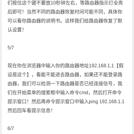
们按住这个键不要放10秒钟左右，等路由器指示灯全亮
后即可！当然不同的路由器恢复时间可能不同，具体你
可以看你路由器的说明书。这样我们给路由器恢复了默
认设置！
5/7
现在你在浏览器中输入你的路由器地址192.168.1.1【假
设是这个】，看能不能进去路由器，如果还不能登录路
由器，我们可以检测一下路由器是否已经连接信号，我
们在开始菜单的搜索框中输入命令cmd，然后打开命令
提示窗口！然后再命令提示窗口中输入ping 192.168.1.1
然后回车看提示信息！
6/7