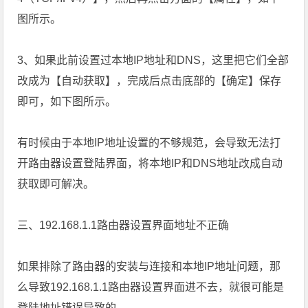
图所示。
3、如果此前设置过本地IP地址和DNS，这里把它们全部
改成为【自动获取】，完成后点击底部的【确定】保存
即可，如下图所示。
有时候由于本地IP地址设置的不够规范，会导致无法打
开路由器设置登陆界面，将本地IP和DNS地址改成自动
获取即可解决。
三、192.168.1.1路由器设置界面地址不正确
如果排除了路由器的安装与连接和本地IP地址问题，那
么导致192.168.1.1路由器设置界面进不去，就很可能是
登陆地址错误导致的。