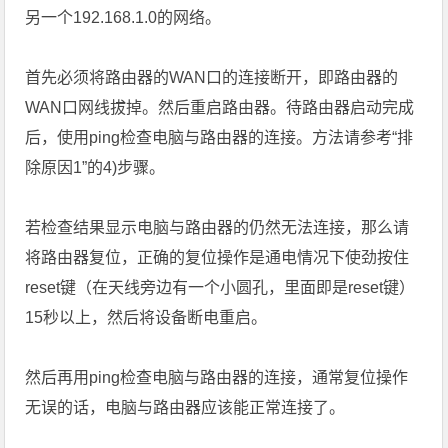
另一个192.168.1.0的网络。
首先必须将路由器的WAN口的连接断开，即路由器的
WAN口网线拔掉。然后重启路由器。待路由器启动完成
后，使用ping检查电脑与路由器的连接。方法请参考“排
除原因1”的4)步骤。
若检查结果显示电脑与路由器的仍然无法连接，那么请
将路由器复位，正确的复位操作是通电情况下使劲按住
reset键（在天线旁边有一个小圆孔，里面即是reset键）
15秒以上，然后将设备断电重启。
然后再用ping检查电脑与路由器的连接，通常复位操作
无误的话，电脑与路由器应该能正常连接了。