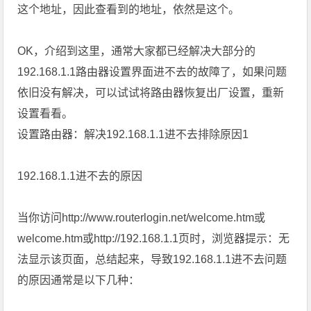
这个地址，因此查看到的地址，依然是这个。
OK，介绍到这里，通常大家都已经解决大部分的
192.168.1.1路由器设置界面进不去的故障了，如果问题
依旧没有解决，可以试试将路由器恢复出厂设置，重新
设置看看。
设置路由器：解决192.168.1.1进不去排除原因1
192.168.1.1进不去的原因
当你访问http://www.routerlogin.net/welcome.htm或
welcome.htm或http://192.168.1.1页时，浏览器提示：无
法显示该页面，总结起来，导致192.168.1.1进不去问题
的原因通常是以下几种：