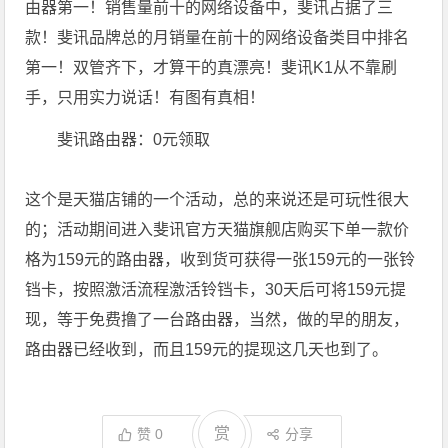
由器第一！销售量前十的网络设备中，斐讯占据了三
款！斐讯品牌总的月销量在前十的网络设备类目中排名
第一！双管齐下，才算干的真漂亮！斐讯K1从不靠刷
手，只用实力说话！有图有真相！
斐讯路由器：0元领取
这个是天猫店铺的一个活动，总的来说还是可玩性很大
的；活动期间进入斐讯官方天猫旗舰店购买下单一款价
格为159元的路由器，收到货可获得一张159元的一张铃
铛卡，按照激活流程激活铃铛卡，30天后可将159元提
现，等于免费撸了一台路由器，当然，做的早的朋友，
路由器已经收到，而且159元的提现这几天也到了。
赏
赞
0
分享