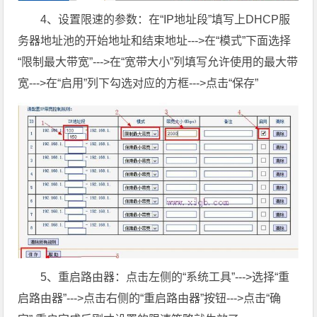
4、设置限速的参数：在“IP地址段”填写上DHCP服
务器地址池的开始地址和结束地址--->在“模式”下面选择
“限制最大带宽”--->在“宽带大小”列填写允许使用的最大带
宽--->在“启用”列下勾选对应的方框--->点击“保存”
5、重启路由器：点击左侧的“系统工具”--->选择“重
启路由器”--->点击右侧的“重启路由器”按钮--->点击“确