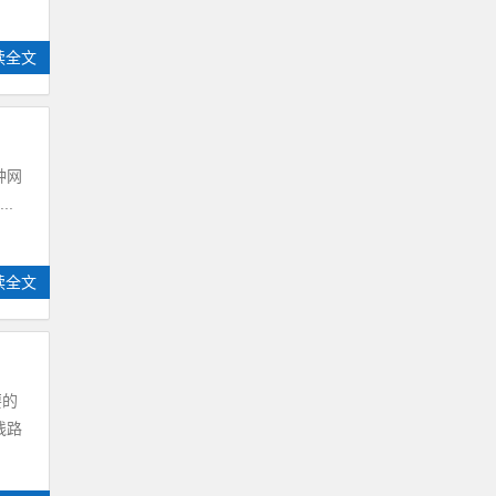
读全文
种网
..
读全文
要的
线路