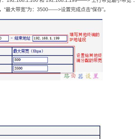
68.1.100 和 192.168.1.199——>“上行带宽最小带宽”：
0，“最大带宽”为：3500——>设置完成点击“保存”。