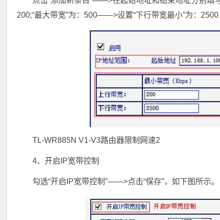
点击“添加新条目”——>在起始地址和结束地址分别填写：192.1
200;“最大带宽”为：500——>设置“下行带宽最小”为：250
TL-WR885N V1-V3路由器限制网速2
4、开启IP宽带控制
勾选“开启IP宽带控制”——>点击“保存”，如下图所示。