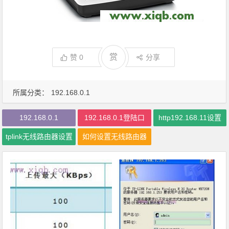
赏
赞
0
分享
所属分类：
192.168.0.1
192.168.0.1
192.168.0.1登陆口
http192.168.11设置
tplink无线路由器设置
如何设置无线路由器