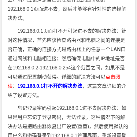
192.168.0.1页面进不去，然后才能够有针对性的选择解
决办法。
192.168.0.1页面打不开引起进不去的解决办法：针
对这种情况，首先应该检查路由器和电脑之间的连接是
否正确，正确的连接方式是路由器上的任意一个
LAN
口
通过网线和电脑相连接；然后确保电脑中的IP地址是否
在192.168.0.2-192.168.0.254这个范围之间，如果不是
可以通过配置制动获得。详细的解决方法可以
点击阅
读
：
192.168.0.1打不开的解决办法
，这篇文章详细的介
绍了设置方法。
忘记登录密码引起192.168.0.1进不去解决办法：如
果是用户忘记了登录密码，无法登录，这种情况下的解
决办法是把路由器恢复出厂设置(重置)，然后使用默认的
用户名和密码登录到192.168.0.1管理界面，重新设置登