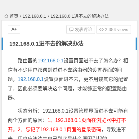
首页
192.168.0.1
192.168.0.1进不去的解决办法
A+
发表评论
2,384 views
192.168.0.1进不去的解决办法
路由器的
192.168.0.1
设置页面进不去了怎么办？相
信有不少用户都遇到过进不去路由器的设置界面的问
题，
192.168.0.1
设置页面进不去，更不用谈其它的配置
了，因此必须要解决这个问题，才能够正常的配置路由
器。
状态分析：192.168.0.1设置管理界面进不去可能有
两个方面的原因：
1、192.168.0.1页面在浏览器中打不
开。2、忘记了192.168.0.1页面的登录密码
，导致进不
去。用户应该清楚自己到底是什么原因引起的