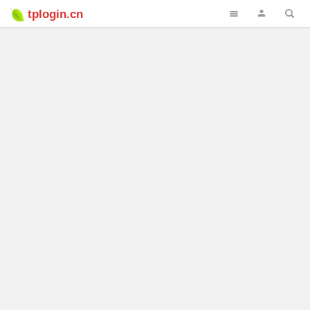
tplogin.cn