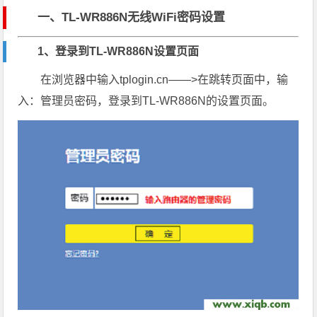
一、TL-WR886N无线WiFi密码设置
1、登录到TL-WR886N设置页面
在浏览器中输入tplogin.cn——>在跳转页面中，输
入：管理员密码，登录到TL-WR886N的设置页面。