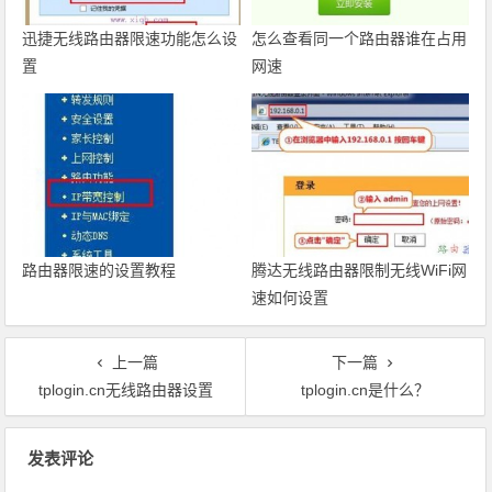
迅捷无线路由器限速功能怎么设
怎么查看同一个路由器谁在占用
置
网速
路由器限速的设置教程
腾达无线路由器限制无线WiFi网
速如何设置
上一篇
下一篇
tplogin.cn无线路由器设置
tplogin.cn是什么？
文章导航
发表评论