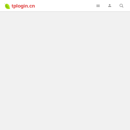
tplogin.cn