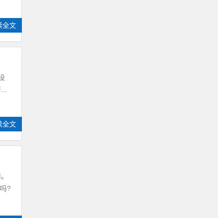
读全文
设
..
读全文
用。
吗?