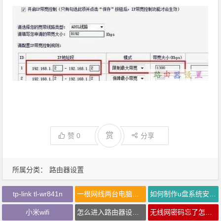
赏
赞
0
分享
所属分类：
路由器设置
tp-link tl-wr841n
一根网线两台电脑上网
如何制作u盘系统安装盘
小米wifi
怎么进入路由器设置界面
无线网密码忘了怎么办